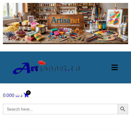
0.000
د.ت
Search Butto
Search
for: