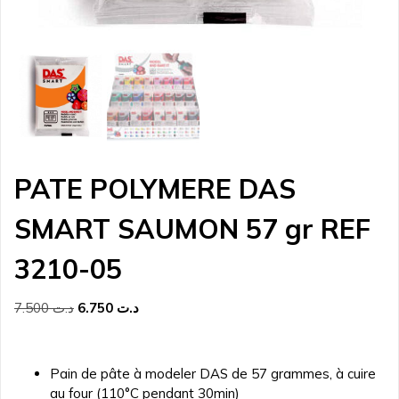
PATE POLYMERE DAS
SMART SAUMON 57 gr REF
3210-05
Le
Le
7.500
د.ت
6.750
د.ت
prix
prix
initial
actuel
était :
est :
Pain de pâte à modeler DAS de 57 grammes, à cuire
د.ت 6.750.
د.ت 7.500.
au four (110°C pendant 30min)