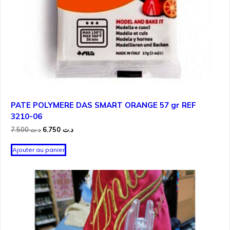
PATE POLYMERE DAS SMART ORANGE 57 gr REF
3210-06
Le
Le
7.500
د.ت
6.750
د.ت
prix
prix
initial
actuel
Ajouter au panier
était :
est :
د.ت 6.750.
د.ت 7.500.