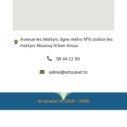
Avenue les Martyrs, ligne métro N°6 station les
martyrs Mourouj III ben Arous
58 44 22 90
admin@artisanet.tn
Artisanet © 2019 - 2026