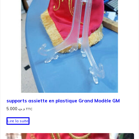
supports assiette en plastique Grand Modèle GM
5.000
د.ت
TTC
Lire la suite