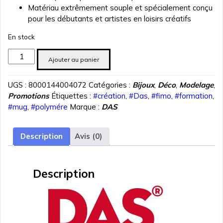
Matériau extrêmement souple et spécialement conçu
pour les débutants et artistes en loisirs créatifs
En stock
quantité
Ajouter au panier
de
PATE
UGS :
8000144004072
Catégories :
Bijoux
,
Déco
,
Modelage
,
POLYMERE
Promotions
Étiquettes :
#création
,
#Das
,
#fimo
,
#formation
,
DAS
#mug
,
#polymére
Marque :
DAS
SMART
SAUMON
57
Description
Avis (0)
gr
REF
3210-
Description
05