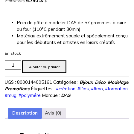
Le
Le
7.500
د.ت
6.750
د.ت
prix
prix
initial
actuel
était :
est :
Pain de pâte à modeler DAS de 57 grammes, à cuire
د.ت 6.750.
د.ت 7.500.
au four (110°C pendant 30min)
Matériau extrêmement souple et spécialement conçu
pour les débutants et artistes en loisirs créatifs
En stock
quantité
Ajouter au panier
de
PATE
UGS :
8000144005161
Catégories :
Bijoux
,
Déco
,
Modelage
,
POLYMERE
Promotions
Étiquettes :
#création
,
#Das
,
#fimo
,
#formation
,
DAS
#mug
,
#polymére
Marque :
DAS
SPECIAL
BLANC
NACRE
Description
Avis (0)
57
gr
REF