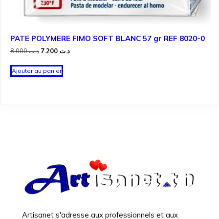
PATE POLYMERE FIMO SOFT BLANC 57 gr REF 8020-0
Le
Le
8.000
د.ت
7.200
د.ت
prix
prix
initial
actuel
Ajouter au panier
était :
est :
د.ت 7.200.
د.ت 8.000.
Artisanet s'adresse aux professionnels et aux