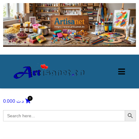
0.000
د.ت
Search Butto
Search
for: