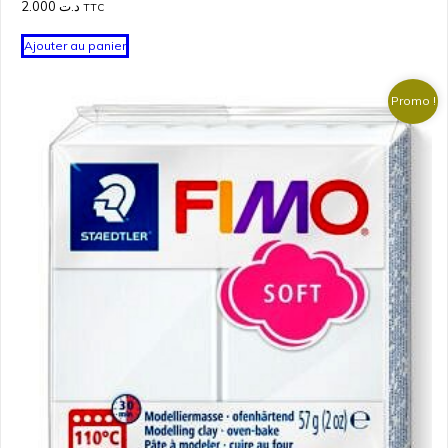
2.000
د.ت
TTC
Ajouter au panier
Promo !