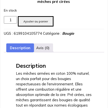
mèches pré cirées
En stock
quantité
Ajouter au panier
de
5
UGS :
6199104105774
Catégorie :
Bougie
Meches
armees
12
Description
Avis (0)
cm
diametre
3
Description
mm
Les mèches armées en coton 100% naturel,
un choix parfait pour des bougies
respectueuses de l'environnement. Elles
offrent une combustion régulière et une
absorption optimale de la cire. Pré cirées, ces
mèches garantissent des bougies de qualité
tout en répondant aux normes écologiques