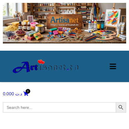
0.000
د.ت
Search Butto
Search
for: