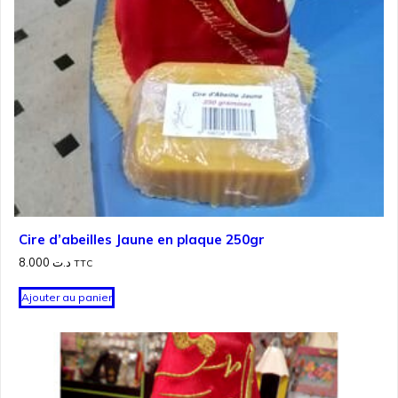
Cire d’abeilles Jaune en plaque 250gr
8.000
د.ت
TTC
Ajouter au panier