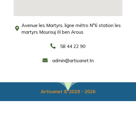
Avenue les Martyrs, ligne métro N°6 station les
martyrs Mourouj III ben Arous
58 44 22 90
admin@artisanet.tn
Artisanet © 2019 - 2026