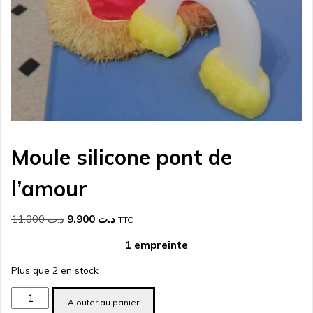
Moule silicone pont de
l’amour
Le
Le
11.000
د.ت
9.900
د.ت
TTC
prix
prix
1 empreinte
initial
actuel
était :
est :
Plus que 2 en stock
د.ت 9.900.
د.ت 11.000.
quantité
Ajouter au panier
de