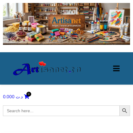
0.000
د.ت
Search Butto
Search
for: