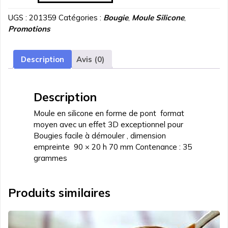
Moule
UGS :
201359
Catégories :
Bougie
,
Moule Silicone
,
silicone
Promotions
pont
de
l'amour
Description
Avis (0)
Description
Moule en silicone en forme de pont format
moyen avec un effet 3D exceptionnel pour
Bougies facile à démouler , dimension
empreinte 90 × 20 h 70 mm Contenance : 35
grammes
Produits similaires