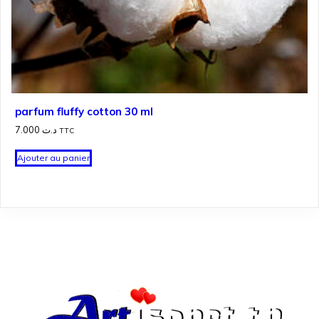
parfum fluffy cotton 30 ml
7.000
د.ت
TTC
Ajouter au panier