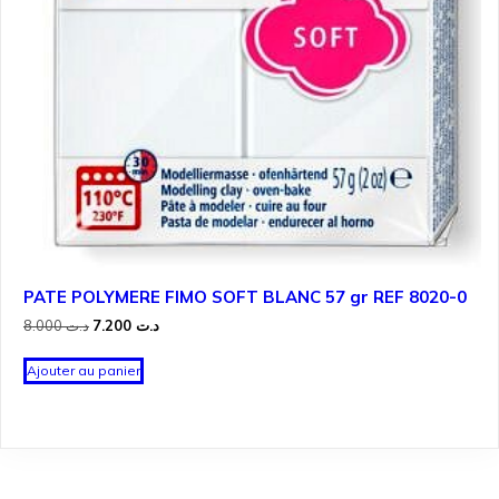
PATE POLYMERE FIMO SOFT BLANC 57 gr REF 8020-0
Le
Le
8.000
د.ت
7.200
د.ت
prix
prix
initial
actuel
Ajouter au panier
était :
est :
د.ت 7.200.
د.ت 8.000.