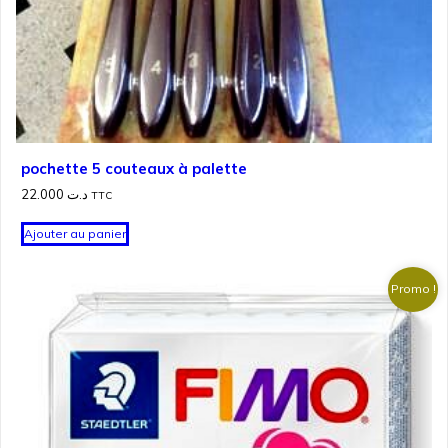
pochette 5 couteaux à palette
22.000
د.ت
TTC
Ajouter au panier
Promo !