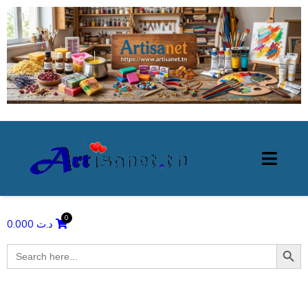
0.000
د.ت
Search Butto
Search
for: