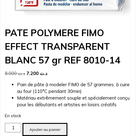
PATE POLYMERE FIMO
EFFECT TRANSPARENT
BLANC 57 gr REF 8010-14
Le
Le
8.000
د.ت
7.200
د.ت
prix
prix
Pain de pâte à modeler FIMO de 57 grammes, à cuire
initial
actuel
au four (110°C pendant 30min)
était :
est :
Matériau extrêmement souple et spécialement conçu
د.ت 7.200.
د.ت 8.000.
pour les débutants et artistes en loisirs créatifs
En stock
quantité
Ajouter au panier
de