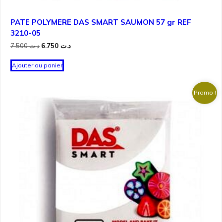
PATE POLYMERE DAS SMART SAUMON 57 gr REF
3210-05
Le
Le
7.500
د.ت
6.750
د.ت
prix
prix
initial
actuel
Ajouter au panier
était :
est :
د.ت 6.750.
د.ت 7.500.
Promo !