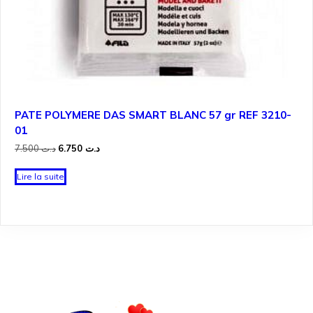
PATE POLYMERE DAS SMART BLANC 57 gr REF 3210-
01
Le
Le
7.500
د.ت
6.750
د.ت
prix
prix
initial
actuel
Lire la suite
était :
est :
د.ت 6.750.
د.ت 7.500.