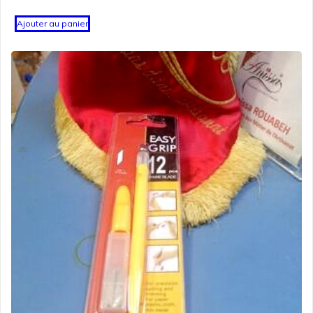
prix
prix
initial
actuel
Ajouter au panier
était :
est :
د.ت 6.750.
د.ت 7.500.