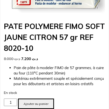
PATE POLYMERE FIMO SOFT
JAUNE CITRON 57 gr REF
8020-10
Le
Le
8.000
د.ت
7.200
د.ت
prix
prix
Pain de pâte à modeler FIMO de 57 grammes, à cuire
initial
actuel
au four (110°C pendant 30min)
était :
est :
Matériau extrêmement souple et spécialement conçu
د.ت 7.200.
د.ت 8.000.
pour les débutants et artistes en loisirs créatifs
En stock
quantité
Ajouter au panier
de