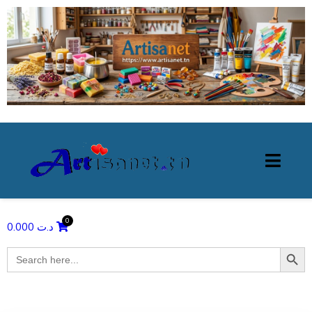
0.000
د.ت
Search Butto
Search
for: