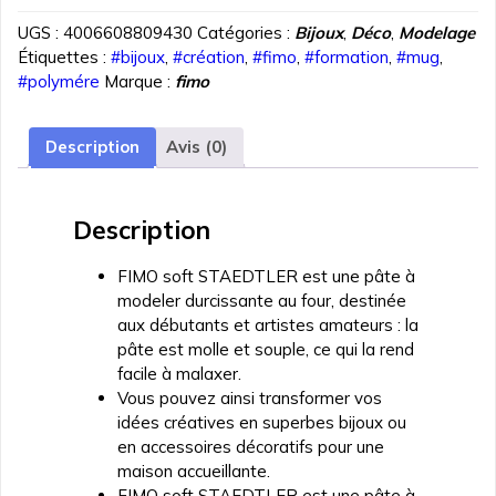
PATE
UGS :
4006608809430
Catégories :
Bijoux
,
Déco
,
Modelage
POLYMERE
Étiquettes :
#bijoux
,
#création
,
#fimo
,
#formation
,
#mug
,
FIMO
#polymére
Marque :
fimo
SOFT
JAUNE
CITRON
Description
Avis (0)
57
gr
REF
Description
8020-
10
FIMO soft STAEDTLER est une pâte à
modeler durcissante au four, destinée
aux débutants et artistes amateurs : la
pâte est molle et souple, ce qui la rend
facile à malaxer.
Vous pouvez ainsi transformer vos
idées créatives en superbes bijoux ou
en accessoires décoratifs pour une
maison accueillante.
FIMO soft STAEDTLER est une pâte à