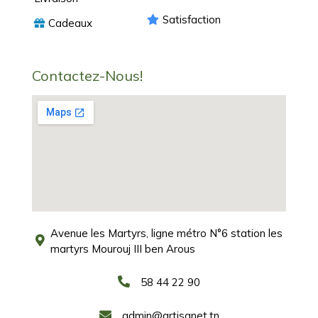
Satisfaction
Cadeaux
Contactez-Nous!
Avenue les Martyrs, ligne métro N°6 station les
martyrs Mourouj III ben Arous
58 44 22 90
admin@artisanet.tn