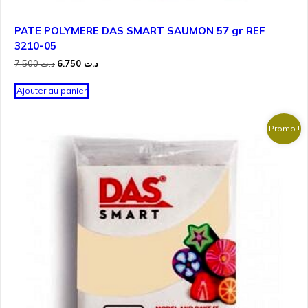
PATE POLYMERE DAS SMART SAUMON 57 gr REF
3210-05
Le
Le
7.500
د.ت
6.750
د.ت
prix
prix
initial
actuel
Ajouter au panier
était :
est :
د.ت 6.750.
د.ت 7.500.
Promo !