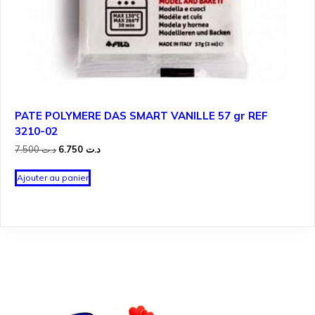
PATE POLYMERE DAS SMART VANILLE 57 gr REF
3210-02
Le
Le
7.500
د.ت
6.750
د.ت
prix
prix
initial
actuel
Ajouter au panier
était :
est :
د.ت 6.750.
د.ت 7.500.