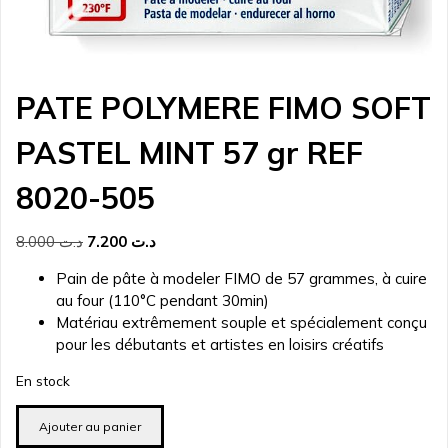
PATE POLYMERE FIMO SOFT
PASTEL MINT 57 gr REF
8020-505
Le
Le
8.000
د.ت
7.200
د.ت
prix
prix
Pain de pâte à modeler FIMO de 57 grammes, à cuire
initial
actuel
au four (110°C pendant 30min)
était :
est :
Matériau extrêmement souple et spécialement conçu
د.ت 7.200.
د.ت 8.000.
pour les débutants et artistes en loisirs créatifs
En stock
quantité
Ajouter au panier
de