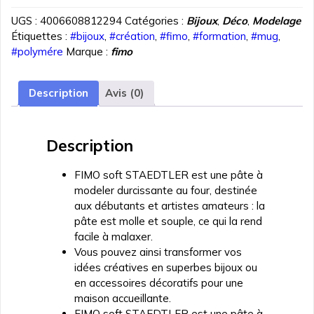
PATE
UGS :
4006608812294
Catégories :
Bijoux
,
Déco
,
Modelage
POLYMERE
Étiquettes :
#bijoux
,
#création
,
#fimo
,
#formation
,
#mug
,
FIMO
#polymére
Marque :
fimo
SOFT
PASTEL
MINT
Description
Avis (0)
57
gr
REF
Description
8020-
505
FIMO soft STAEDTLER est une pâte à
modeler durcissante au four, destinée
aux débutants et artistes amateurs : la
pâte est molle et souple, ce qui la rend
facile à malaxer.
Vous pouvez ainsi transformer vos
idées créatives en superbes bijoux ou
en accessoires décoratifs pour une
maison accueillante.
FIMO soft STAEDTLER est une pâte à