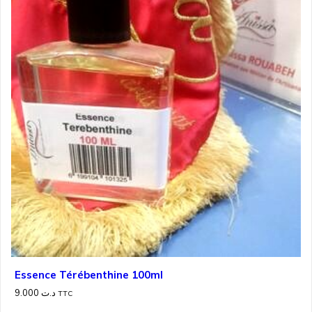
Essence Térébenthine 100ml
9.000
د.ت
TTC