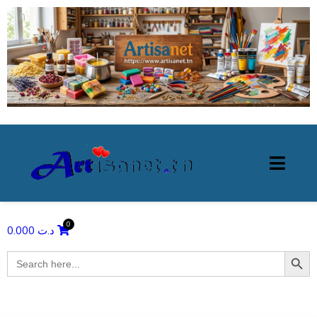
0.000
د.ت
Search Butto
Search
for: