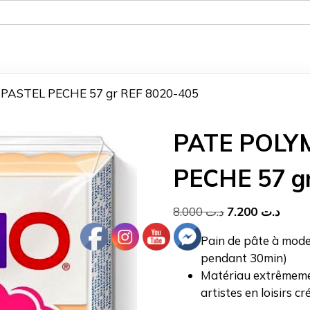
PASTEL PECHE 57 gr REF 8020-405
PATE POLY
PECHE 57 g
Le
Le
8.000
د.ت
7.200
د.ت
prix
prix
Pain de pâte à mode
initial
actue
pendant 30min)
était :
est :
Matériau extrêmemen
د.ت 8.000.
artistes en loisirs cr