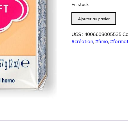
En stock
quantité
Ajouter au panier
de
PATE
UGS :
4006608005535
Ca
POLYMERE
#création
,
#fimo
,
#format
FIMO
SOFT
PASTEL
PECHE
57
gr
REF
8020-
405