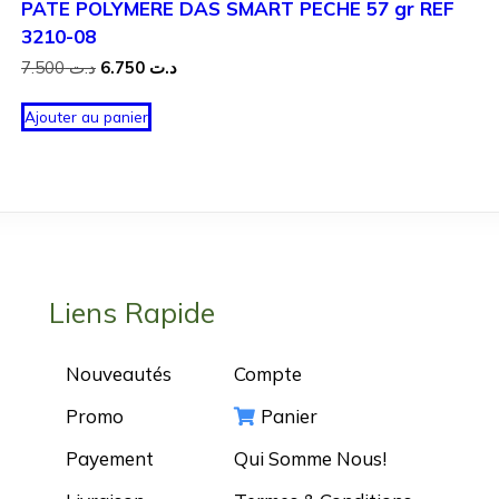
PATE POLYMERE DAS SMART PECHE 57 gr REF
3210-08
Le
Le
7.500
د.ت
6.750
د.ت
prix
prix
initial
actuel
Ajouter au panier
était :
est :
د.ت 6.750.
د.ت 7.500.
Liens Rapide
Nouveautés
Compte
Promo
Panier
Payement
Qui Somme Nous!