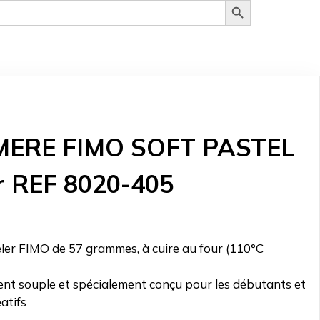
MERE FIMO SOFT PASTEL
r REF 8020-405
ler FIMO de 57 grammes, à cuire au four (110°C
l
t souple et spécialement conçu pour les débutants et
د.ت 7.200.
éatifs