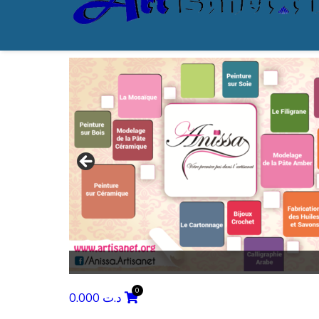
0.000
د.ت