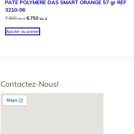
PATE POLYMERE DAS SMART ORANGE 57 gr REF
3210-06
Le
Le
7.500
د.ت
6.750
د.ت
prix
prix
initial
actuel
Ajouter au panier
était :
est :
د.ت 6.750.
د.ت 7.500.
Contactez-Nous!