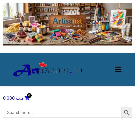
0.000
د.ت
Search Butto
Search
for: