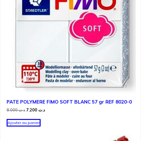
PATE POLYMERE FIMO SOFT BLANC 57 gr REF 8020-0
Le
Le
8.000
د.ت
7.200
د.ت
prix
prix
initial
actuel
Ajouter au panier
était :
est :
د.ت 7.200.
د.ت 8.000.