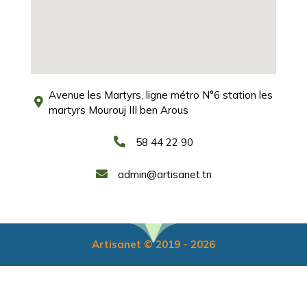
Avenue les Martyrs, ligne métro N°6 station les
martyrs Mourouj III ben Arous
58 44 22 90
admin@artisanet.tn
Artisanet © 2019 - 2026