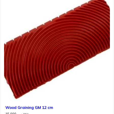
Wood Graining GM 12 cm
15.000
د.ت