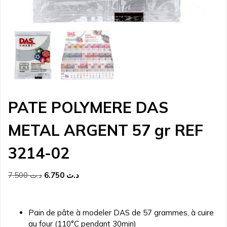
PATE POLYMERE DAS
METAL ARGENT 57 gr REF
3214-02
Le
Le
7.500
د.ت
6.750
د.ت
prix
prix
initial
actuel
était :
est :
Pain de pâte à modeler DAS de 57 grammes, à cuire
د.ت 6.750.
د.ت 7.500.
au four (110°C pendant 30min)