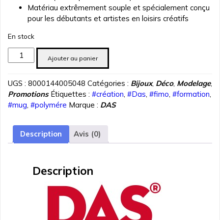
Matériau extrêmement souple et spécialement conçu
pour les débutants et artistes en loisirs créatifs
En stock
quantité
Ajouter au panier
de
PATE
UGS :
8000144005048
Catégories :
Bijoux
,
Déco
,
Modelage
,
POLYMERE
Promotions
Étiquettes :
#création
,
#Das
,
#fimo
,
#formation
,
DAS
#mug
,
#polymére
Marque :
DAS
METAL
ARGENT
57
Description
Avis (0)
gr
REF
3214-
Description
02