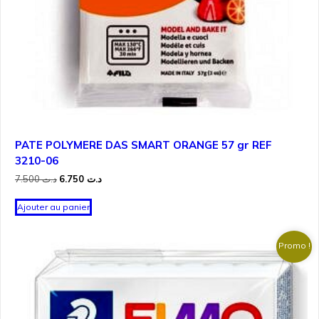
PATE POLYMERE DAS SMART ORANGE 57 gr REF
3210-06
Le
Le
7.500
د.ت
6.750
د.ت
prix
prix
initial
actuel
Ajouter au panier
était :
est :
د.ت 6.750.
د.ت 7.500.
Promo !