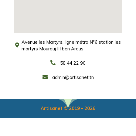
Avenue les Martyrs, ligne métro N°6 station les
martyrs Mourouj III ben Arous
58 44 22 90
admin@artisanet.tn
Artisanet © 2019 - 2026