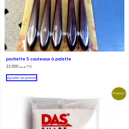
pochette 5 couteaux à palette
22.000
د.ت
TTC
Ajouter au panier
Promo !