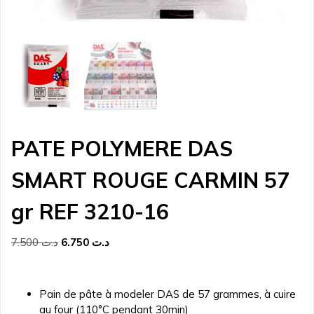
PATE POLYMERE DAS
SMART ROUGE CARMIN 57
gr REF 3210-16
Le
Le
7.500
د.ت
6.750
د.ت
prix
prix
initial
actuel
était :
est :
Pain de pâte à modeler DAS de 57 grammes, à cuire
د.ت 6.750.
د.ت 7.500.
au four (110°C pendant 30min)