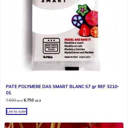
PATE POLYMERE DAS SMART BLANC 57 gr REF 3210-
01
Le
Le
7.500
د.ت
6.750
د.ت
prix
prix
initial
actuel
Lire la suite
était :
est :
د.ت 6.750.
د.ت 7.500.