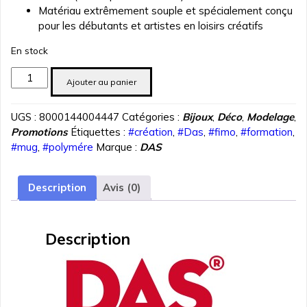
Matériau extrêmement souple et spécialement conçu
pour les débutants et artistes en loisirs créatifs
En stock
quantité
Ajouter au panier
de
PATE
UGS :
8000144004447
Catégories :
Bijoux
,
Déco
,
Modelage
,
POLYMERE
Promotions
Étiquettes :
#création
,
#Das
,
#fimo
,
#formation
,
DAS
#mug
,
#polymére
Marque :
DAS
SMART
ROUGE
CARMIN
Description
Avis (0)
57
gr
REF
Description
3210-
16