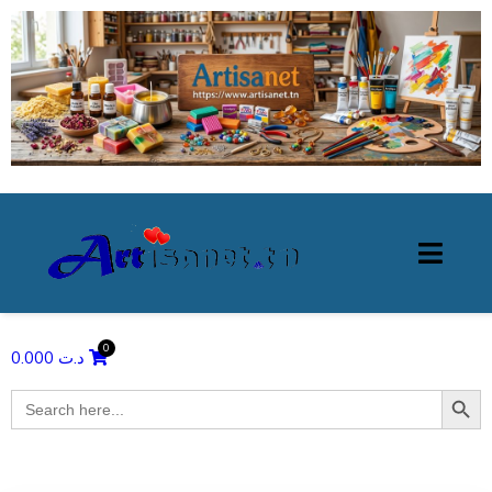
0.000
د.ت
Search Butto
Search
for: