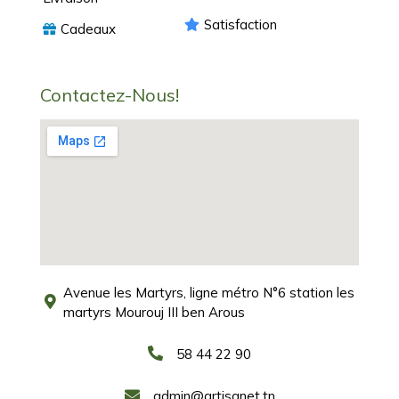
Satisfaction
Cadeaux
Contactez-Nous!
Avenue les Martyrs, ligne métro N°6 station les
martyrs Mourouj III ben Arous
58 44 22 90
admin@artisanet.tn