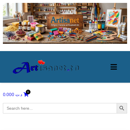
0.000
د.ت
Search Butto
Search
for: