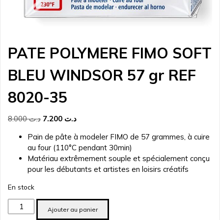
PATE POLYMERE FIMO SOFT
BLEU WINDSOR 57 gr REF
8020-35
Le
Le
8.000
د.ت
7.200
د.ت
prix
prix
Pain de pâte à modeler FIMO de 57 grammes, à cuire
initial
actuel
au four (110°C pendant 30min)
était :
est :
Matériau extrêmement souple et spécialement conçu
د.ت 7.200.
د.ت 8.000.
pour les débutants et artistes en loisirs créatifs
En stock
quantité
Ajouter au panier
de