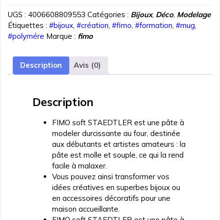
PATE
UGS :
4006608809553
Catégories :
Bijoux
,
Déco
,
Modelage
POLYMERE
Étiquettes :
#bijoux
,
#création
,
#fimo
,
#formation
,
#mug
,
FIMO
#polymére
Marque :
fimo
SOFT
BLEU
WINDSOR
Description
Avis (0)
57
gr
REF
Description
8020-
35
FIMO soft STAEDTLER est une pâte à
modeler durcissante au four, destinée
aux débutants et artistes amateurs : la
pâte est molle et souple, ce qui la rend
facile à malaxer.
Vous pouvez ainsi transformer vos
idées créatives en superbes bijoux ou
en accessoires décoratifs pour une
maison accueillante.
FIMO soft STAEDTLER est une pâte à