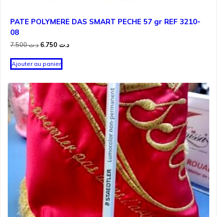
PATE POLYMERE DAS SMART PECHE 57 gr REF 3210-
08
Le
Le
7.500
د.ت
6.750
د.ت
prix
prix
initial
actuel
Ajouter au panier
était :
est :
د.ت 6.750.
د.ت 7.500.