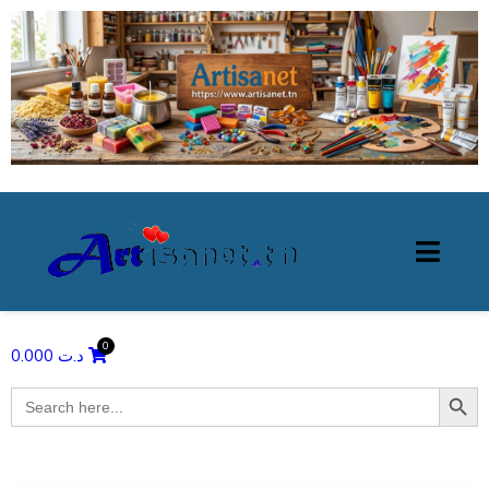
0.000
د.ت
Search Butto
Search
for: