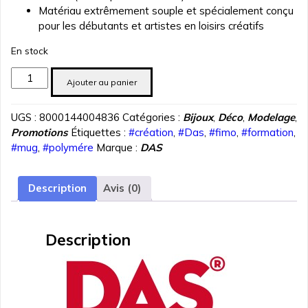
Matériau extrêmement souple et spécialement conçu
pour les débutants et artistes en loisirs créatifs
En stock
quantité
Ajouter au panier
de
PATE
UGS :
8000144004836
Catégories :
Bijoux
,
Déco
,
Modelage
,
POLYMERE
Promotions
Étiquettes :
#création
,
#Das
,
#fimo
,
#formation
,
DAS
#mug
,
#polymére
Marque :
DAS
SMART
GRIS
FROID
Description
Avis (0)
57
gr
REF
Description
3210-
29