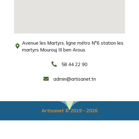
Avenue les Martyrs, ligne métro N°6 station les
martyrs Mourouj III ben Arous
58 44 22 90
admin@artisanet.tn
Artisanet © 2019 - 2026