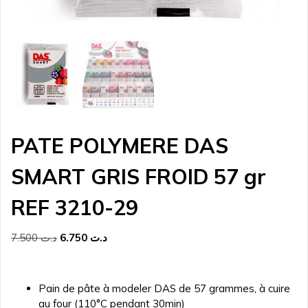
PATE POLYMERE DAS
SMART GRIS FROID 57 gr
REF 3210-29
Le
Le
7.500
د.ت
6.750
د.ت
prix
prix
initial
actuel
était :
est :
Pain de pâte à modeler DAS de 57 grammes, à cuire
د.ت 6.750.
د.ت 7.500.
au four (110°C pendant 30min)