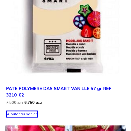
PATE POLYMERE DAS SMART VANILLE 57 gr REF
3210-02
Le
Le
7.500
د.ت
6.750
د.ت
prix
prix
initial
actuel
Ajouter au panier
était :
est :
د.ت 6.750.
د.ت 7.500.